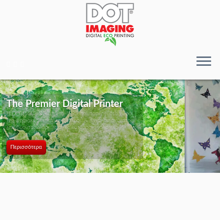
Ψηφιακές Εκτυπώσεις
ώρο
Μεγάλης Διάστασης
τος,
Περισσότερα