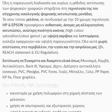
Όλη η παραγωγική διαδικασία και κυρίως η μέθοδος εκτύπωσης
των ψηφιακών γραφικών στηρίζεται στη
τεχνολογία της πιο
σύγχρονης οικολογικής ψηφιακής εκτυπωτικής μονάδας.
Τα νέου τύπου
μελάνια,
σε συνδυασμό με την 10-χρωμη τεχνολογία
HP & EPSON
προσφέρουν
ανθεκτικές, άοσμες μη αλλεργιογόνες
εκτυπώσεις,
ανώτερη ποιότητα εικόνας
(high colour
saturation/colour gamut ) με
υψηλή ακρίβεια
και
λεπτομέρεια
,
ευελιξία εφαρμογών και υψηλή παραγωγικότητα. Όλα αυτά
χωρίς
επιπτώσεις στο περιβάλλον, την υγεία και την ασφάλεια μας
(βλ.
REACH statement & EU Regulation).
Εκτύπωση σε Έυκαμπτα και Άκαμπτα υλικά όπως:
Μουσαµά, Kαµβά,
Αυτοκόλλητο, Back lit, Ύφασµα, Δίχτυ, Διάτρητο αυτοκόλλητο
(oneway), PVC, Plexiglas, PVC Forex, Γυαλί, Μέταλλο, Ξύλο, PP Paper,
KP fix, Floor graphics.
Eco friendly INK technology
καινοτομία με χρήση πολυμερών στη χημική σύσταση των
μελανιών.
χρήση σε εσωτερικούς και εξωτερικούς χώρους