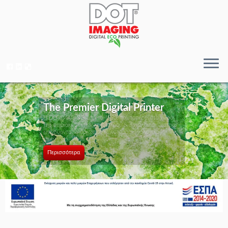
The Premier Digital Printer
Η DOTIMAGING, από το 1995, πρωτοπορεί στο χώρο
της ψηφιακής εκτύπωσης μικρού & μεγάλου σχήματος,
επενδύοντας διαρκώς σε καινοτόμο τεχνολογικό
εξοπλισμό ...
Περισσότερα